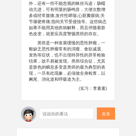
外，还有一些不能忽视的蛛丝马迹：肠蠕
动亢进，可有明显的肠鸣音，大便次数增
多或经常腹痛;发作性哮喘;心脏瓣膜病;关
节僵硬疼痛;指间关节受侵蚀等。这些病态
如果不能用其他疾病解释，而且伴随着肤
色改变，就更应高度警惕类癌的存在。
类癌是一种发展缓慢的恶性肿瘤，一
般缺乏恶性肿瘤常有的消瘦、食欲减退、
发热等症状，也不出现特异性的异常检验
结果，故不易被发现。类癌综合征，尤其
是肤色的瞬息多变是类癌的最为典型的表
现，一旦有此现象，必须做全身检查，以
阑尾、消化道和呼吸道为主。
(实习：李素素)
发表