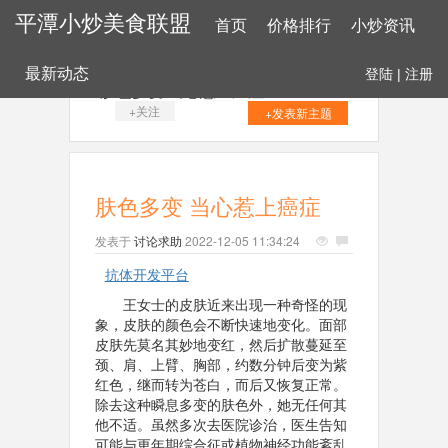
平潭小炒美食联盟
首页
价格排行
小炒资讯
最新动态
登陆
|
注册
肤色多变 当心惹上癌症
+关注
+发表新主题
肤色多变 当心惹上癌症
发表于
讨论求助
2022-12-05 11:34:24
抗体开发平台
王女士的皮肤近来出现一种奇怪的现
象，皮肤的颜色会不断快速地变化。面部
皮肤先莫名其妙地变红，然后扩散蔓延至
颈、肩、上臂、胸部，约数分钟后变为紫
红色，继而转为苍白，而后又恢复正常。
除去这种瞬息多变的肤色外，她无任何其
他不适。虽然多次去医院诊治，医生告知
可能与更年期综合征或植物神经功能紊乱