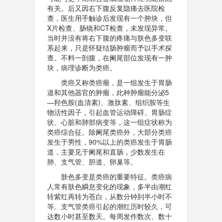
有关。后又因右下腹反复隐痛去医院检
查，医生用手触诊后发现有一个肿块，但
X片检查、肠镜和CT检查，未发现异常。
当时并没有将右下腹的疼痛与肤色多变联
系起来，只是怀疑结肠肿瘤而予以手术探
查。不料一剖腹，在阑尾部位发现有一肿
块，病理诊断为类癌。
类癌又称类癌瘤，是一组发生于胃肠
道和其他器官的肿瘤，此种肿瘤能分泌5
—羟色胺(血清素)、激肽素、组织胺等生
物活性因子，引起血管运动障碍、胃肠症
状、心脏和肺部病变等，这一组症状称为
类癌综合征。除阑尾类癌外，大部分类癌
发生于男性，90%以上的类癌发生于胃肠
道，主要见于阑尾和直肠，少数发生在
肺、支气管、胆道、卵巢等。
肤色多变是类癌的重要特征。类癌病
人常有肤色瞬息变化的现象，多半由潮红
转紫红再转为苍白，从数分钟到半小时不
等。支气管类癌引起的潮红历时较久，可
达数小时甚至数天。每周发作数次、数十