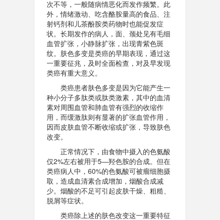
次不等，一般随病情恶化而发作频繁。此
外，情绪激动、吃含酪胺量高的食品、注
射钙剂和儿茶酚胺类药物时也能促发症
状。长期发作的病人，面、颈处见有毛细
血管扩张，小静脉扩张，出现青紫色斑
纹。肤色多变是类癌的早期表现，通过这
一重要征兆，及时全面检查，对及早发现
类癌有重大意义。
类癌患者肤色多变是因为它能产生一
种小分子多肽类或肽类激素，其中的血清
素对周围血管和肺血管有强烈的收缩作
用，而缓激肽则有显著的扩张血管作用，
因而皮肤血管不断收缩或扩张，导致肤色
改变。
正常情况下，由食物中摄入的色氨酸
仅2%左右被用于5—羟色胺的合成。但在
类癌病人中，60%的色氨酸可被瘤细胞摄
取，造成血清素合成增加，烟酸合成减
少。烟酸的不足可引起皮肤干燥、粗糙、
脱屑等症状。
类癌除上述的肤色改变这一重要特征