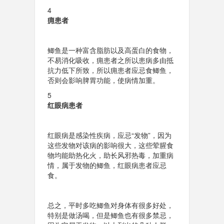
4
痈患者
鲫鱼是一种富含脂肪以及高蛋白的食物，
不易消化吸收，痈患者之所以患病多由抵
抗力低下所致，所以痈患者应忌食鲫鱼，
否则会影响脾胃功能，使病情加重。
5
红眼病患者
红眼病是感染性疾病，应忌“发物”，因为
这些发物对该病的影响很大，这些荤腥食
物均能助热化火，助长风邪热毒，加重病
情，属于发物的鲫鱼，红眼病患者应忌
食。
总之，平时多吃鲫鱼对身体有很多好处，
特别是做汤喝，但是鲫鱼也有很多禁忌，