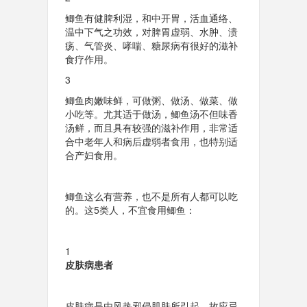
鲫鱼有健脾利湿，和中开胃，活血通络、
温中下气之功效，对脾胃虚弱、水肿、溃
疡、气管炎、哮喘、糖尿病有很好的滋补
食疗作用。
3
鲫鱼肉嫩味鲜，可做粥、做汤、做菜、做
小吃等。尤其适于做汤，鲫鱼汤不但味香
汤鲜，而且具有较强的滋补作用，非常适
合中老年人和病后虚弱者食用，也特别适
合产妇食用。
鲫鱼这么有营养，也不是所有人都可以吃
的。这5类人，不宜食用鲫鱼：
1
皮肤病患者
皮肤病是由风热邪侵肌肤所引起，故应忌