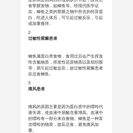
食荤腥发物，如鲫鱼等。经现代医学证
实，鲫鱼之类的荤腥之物中所含的特异蛋
白，吃进人体后，可引起过敏反应，引起
或加重瘙痒。
2
过敏性紫癜患者
鲫鱼属蛋白类食物，食用过后会产生挥发
性含氮物质，挥发性还原物质以及组织胺
等，易引起过敏反应，故过敏性紫癜患者
应忌食鲫鱼。
3
痛风患者
痛风的原因主要是因为蛋白质中的嘌呤代
谢失调，使血液中尿酸含量增高。血液中
的嘌呤有一部分来自食物。鲫鱼是一种富
含嘌呤的物质，故应忌食，避免痛风加
重。