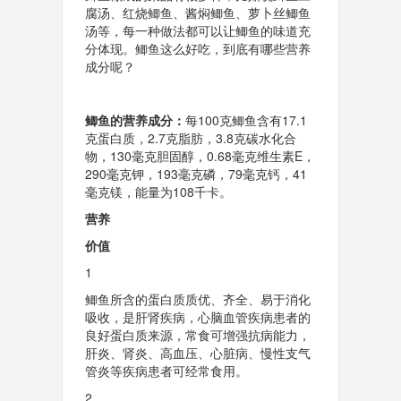
腐汤、红烧鲫鱼、酱焖鲫鱼、萝卜丝鲫鱼
汤等，每一种做法都可以让鲫鱼的味道充
分体现。鲫鱼这么好吃，到底有哪些营养
成分呢？
鲫鱼的营养成分：
每100克鲫鱼含有17.1
克蛋白质，2.7克脂肪，3.8克碳水化合
物，130毫克胆固醇，0.68毫克维生素E，
290毫克钾，193毫克磷，79毫克钙，41
毫克镁，能量为108千卡。
营养
价值
1
鲫鱼所含的蛋白质质优、齐全、易于消化
吸收，是肝肾疾病，心脑血管疾病患者的
良好蛋白质来源，常食可增强抗病能力，
肝炎、肾炎、高血压、心脏病、慢性支气
管炎等疾病患者可经常食用。
2