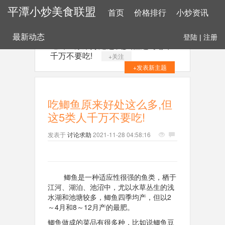
平潭小炒美食联盟
首页
价格排行
小炒资讯
最新动态
登陆
|
注册
吃鲫鱼原来好处这么多,但这5类人
千万不要吃!
+关注
+发表新主题
吃鲫鱼原来好处这么多,但
这5类人千万不要吃!
发表于
讨论求助
2021-11-28 04:58:16
鲫鱼是一种适应性很强的鱼类，栖于
江河、湖泊、池沼中，尤以水草丛生的浅
水湖和池塘较多，鲫鱼四季均产，但以2
～4月和8～12月产的最肥。
鲫鱼做成的菜品有很多种，比如说鲫鱼豆