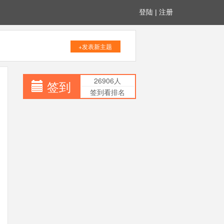
登陆
|
注册
+发表新主题
26906人
签到
签到看排名