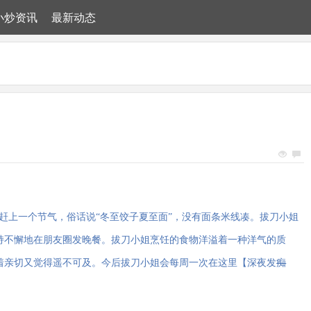
小炒资讯
最新动态
赶上一个节气，俗话说“冬至饺子夏至面”，没有面条米线凑。拔刀小姐
持不懈地在朋友圈发晚餐。拔刀小姐烹饪的食物洋溢着一种洋气的质
着亲切又觉得遥不可及。今后拔刀小姐会每周一次在这里【深夜发
痴