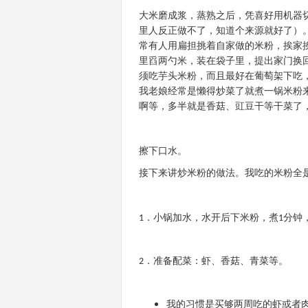
大米磨成浆，蒸熟之后，凭喜好用机器
里人反正做不了，知道个来源就好了）
常有人用扁担挑着自家做的米粉，挨家
里舀两勺米，装在袋子里，提出家门换
须吃芋头米粉，而且最好在葡萄架下吃
我老娘经常是懒得炒菜了就煮一锅米粉
啊等，多半就是香菇、豇豆干等干菜了
擦下口水。
接下来讲炒米粉的做法。我吃的米粉全
．小锅加水，水开后下米粉，煮
分钟
1
1
．准备配菜：虾、香菇、青菜等。
2
我
的习惯是买够两周吃的虾或者