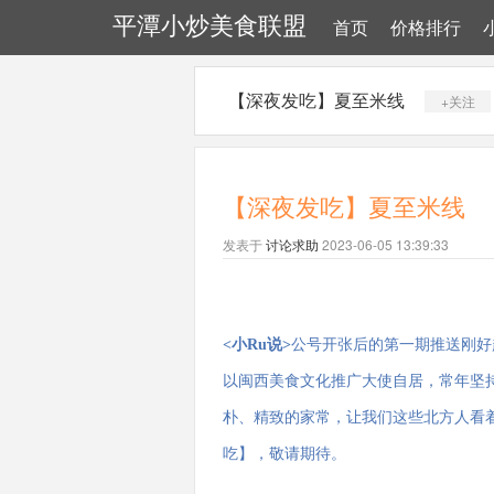
平潭小炒美食联盟
首页
价格排行
【深夜发吃】夏至米线
+关注
【深夜发吃】夏至米线
发表于
讨论求助
2023-06-05 13:39:33
<小Ru说>
公号开张后的第一期推送刚好
以闽西美食文化推广大使自居，常年坚
朴、精致的家常，让我们这些北方人看
吃】，敬请期待。