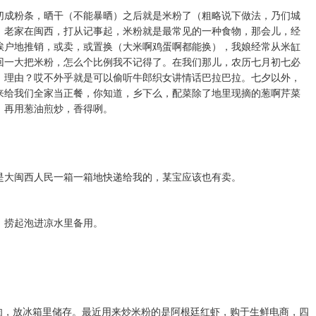
切成粉条，晒干（不能暴晒）之后就是米粉了（粗略说下做法，乃们城
。老家在闽西，打从记事起，米粉就是最常见的一种食物，那会儿，经
挨户地推销，或卖，或置换（大米啊鸡蛋啊都能换），我娘经常从米缸
回一大把米粉，怎么个比例我不记得了。在我们那儿，农历七月初七必
，理由？哎不外乎就是可以偷听牛郎织女讲情话巴拉巴拉。七夕以外，
来给我们全家当正餐，你知道，乡下么，配菜除了地里现摘的葱啊芹菜
，再用葱油煎炒，香得咧。
是大闽西人民一箱一箱地快递给我的，某宝应该也有卖。
，捞起泡进凉水里备用。
肉，放冰箱里储存。最近用来炒米粉的是阿根廷红虾，购于生鲜电商，四