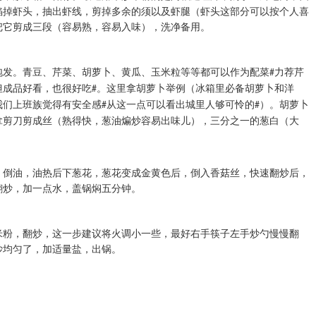
掐掉虾头，抽出虾线，剪掉多余的须以及虾腿（虾头这部分可以按个人喜
把它剪成三段（容易熟，容易入味），洗净备用。
泡发。青豆、芹菜、胡萝卜、黄瓜、玉米粒等等都可以作为配菜
力荐芹
#
但成品好看，也很好吃
。这里拿胡萝卜举例（冰箱里必备胡萝卜和洋
#
我们上班族觉得有安全感
从这一点可以看出城里人够可怜的
）。胡萝卜
#
#
拿剪刀剪成丝（熟得快，葱油煸炒容易出味儿），三分之一的葱白（大
，倒油，油热后下葱花，葱花变成金黄色后，倒入香菇丝，快速翻炒后，
翻炒，加一点水，盖锅焖五分钟。
米粉，翻炒，这一步建议将火调小一些，最好右手筷子左手炒勺慢慢翻
炒均匀了，加适量盐，出锅。