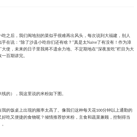
小吃之后，我们闽地别的菜似乎很难再出风头，每次说到大福建，别人
乎在说：“除了沙县小吃你们还有啥？”真是太Naive了有没有！作为漳
广大使，未来的日子里我将不遗余力地、不定期地在“深夜发吃”栏目为大
取一百期讲完。
米线的），我这里说的米粉如下图。
在我的饭桌上出现的频率太高了。像我们这种每天花
分钟以上通勤的
100
又好吃又便捷的食物呢？倾情推荐炒米粉，主食和蔬菜兼顾，控制得当
）。