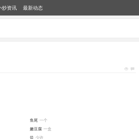
小炒资讯
最新动态
鱼尾
一个
嫩豆腐
一盒
盐
少许