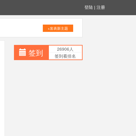
登陆
|
注册
+发表新主题
26906人
签到
签到看排名