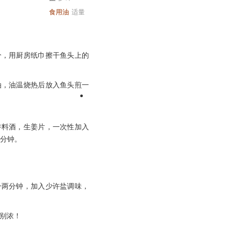
食用油
适量
分，用厨房纸巾擦干鱼头上的
油，油温烧热后放入鱼头煎一
许料酒，生姜片，一次性加入
0分钟。
一两分钟，加入少许盐调味，
别浓！