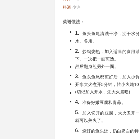
料酒
少许
菜谱做法：
鱼头鱼尾清洗干净，沥干水
1.
水。备用。
炒锅烧热，加入适量的食用
2.
下。一次把一面煎透。
然后翻身煎另外一面。
鱼头鱼尾都煎好后，加入少
3.
开水大火煮开5分钟，转小火炖1
(切记加入开水，先大火煮噢)
准备好嫩豆腐和青蒜。
4.
加入切开的豆腐，大火煮开
5.
就可以关火了。
烧好的鱼头汤，奶白奶白的特
6.