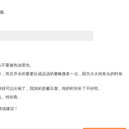
缀。
心不要被热油烫伤。
开水，而且开水的量要比成品汤的量略微多一点，因为大火炖鱼头的时候
分钟就可以出锅了，我加的是嫩豆腐，炖的时间长了不好吃。
点。特别香。
荐或建议！