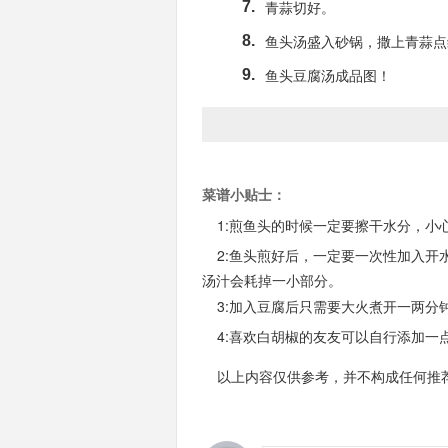
青蒜切好。
7.
鱼头汤盛入砂锅，撒上青蒜点
8.
鱼头豆腐汤成品图！
9.
菜谱小贴士：
---
1:煎鱼头的时候一定要擦干水分，小
---
2:鱼头煎好后，一定要一次性加入
汤汁会耗掉一小部分。
---
3:加入豆腐后只需要大火煮开一两
---
4:喜欢白胡椒的友友可以自行添加一
---
以上内容仅供参考，并不构成任何推