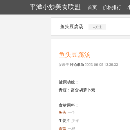
平潭小炒美食联盟
首页
价格排行
鱼头豆腐汤
+关注
鱼头豆腐汤
发表于
讨论求助
2023-06-05 13:39:33
健康功效：
青蒜：富含胡萝卜素
食材用料：
鱼头
一个
生姜片
少许
青蒜
一根