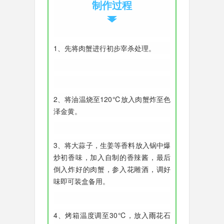
制作过程
1、先将肉蟹进行初步宰杀处理。
2、将油温烧至120℃放入肉蟹炸至色
泽金黄。
3、将大蒜子，生姜等香料放入锅中爆
炒初香味，加入自制的香辣酱，最后
倒入炸好的肉蟹，参入花雕酒，调好
味即可装盒备用。
4、
烤箱温度调至30℃，放入
雨
花石