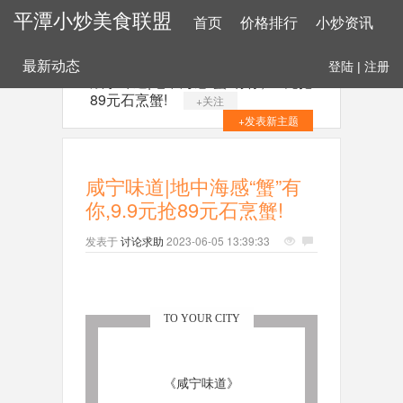
平潭小炒美食联盟
首页
价格排行
小炒资讯
最新动态
登陆
|
注册
咸宁味道|地中海感“蟹”有你,9.9元抢
89元石烹蟹!
+关注
+发表新主题
咸宁味道|地中海感“蟹”有
你,9.9元抢89元石烹蟹!
发表于
讨论求助
2023-06-05 13:39:33
TO YOUR CITY
《咸宁味道》