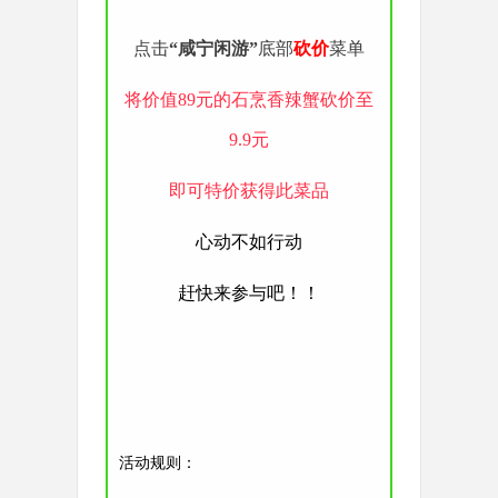
点击
“
咸宁闲游
”
底部
砍价
菜单
将价值89元的石烹香辣蟹砍价至
9.9元
即可特价获得此菜品
心动不如行动
赶快来参与吧！！
活动规则：