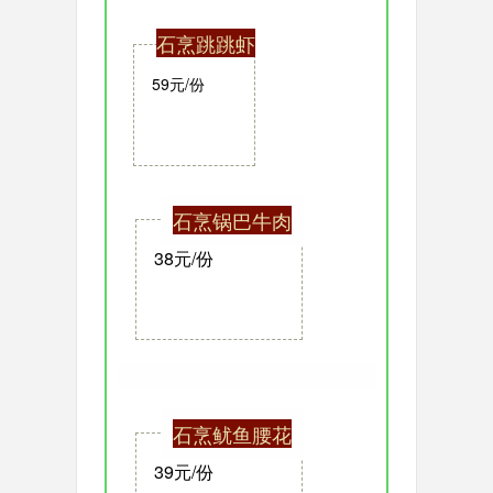
石烹跳跳虾
59元/份
石烹锅巴牛肉
38元/份
石烹鱿鱼腰花
39元/份