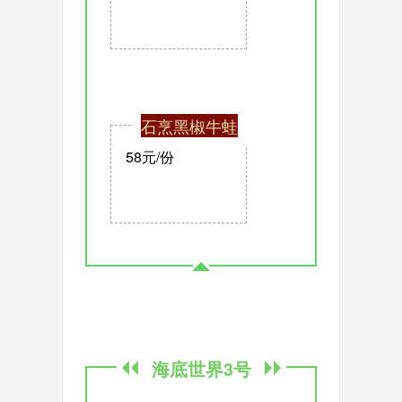
石烹黑椒牛蛙
58元/份
海底世界3号