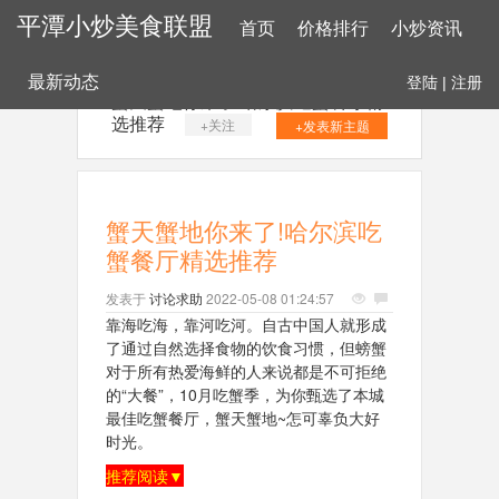
平潭小炒美食联盟
首页
价格排行
小炒资讯
最新动态
登陆
|
注册
蟹天蟹地你来了!哈尔滨吃蟹餐厅精
选推荐
+关注
+发表新主题
蟹天蟹地你来了!哈尔滨吃
蟹餐厅精选推荐
发表于
讨论求助
2022-05-08 01:24:57
靠海吃海，靠河吃河。自古中国人就形成
了通过自然选择食物的饮食习惯，但螃蟹
对于所有热爱海鲜的人来说都是不可拒绝
的“大餐”，10月吃蟹季，为你甄选了本城
最佳吃蟹餐厅，蟹天蟹地~怎可辜负大好
时光。
推荐阅读▼