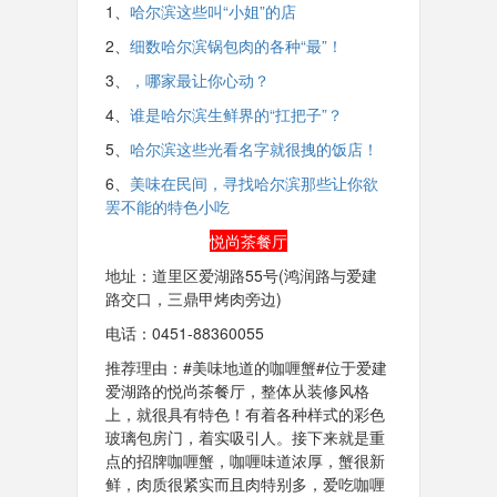
1、
哈尔滨这些叫“小姐”的店
2、
细数哈尔滨锅包肉的各种“最”！
3、
，哪家最让你心动？
4、
谁是哈尔滨生鲜界的“扛把子”？
5、
哈尔滨这些光看名字就很拽的饭店！
6、
美味在民间，寻找哈尔滨那些让你欲
罢不能的特色小吃
悦尚茶餐厅
地址：道里区爱湖路55号(鸿润路与爱建
路交口，三鼎甲烤肉旁边)
电话：0451-88360055
推荐理由：#美味地道的咖喱蟹#位于爱建
爱湖路的悦尚茶餐厅，整体从装修风格
上，就很具有特色！有着各种样式的彩色
玻璃包房门，着实吸引人。接下来就是重
点的招牌咖喱蟹，咖喱味道浓厚，蟹很新
鲜，肉质很紧实而且肉特别多，爱吃咖喱