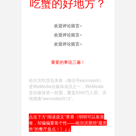
吃蟹的好地方？
欢迎评论留言~
欢迎评论留言~
欢迎评论留言~
重要的事说三遍！
哈尔滨吃货侃美食（微信号kanmeishi）
是WeMedia自媒体成员之一，WeMedia
是自媒体第一联盟，覆盖5000万人群。详
情搜索“wemedia2013”。
点击下方“阅读原文”查看《明明可以靠美
食，却偏偏要靠个性——哈尔滨那些“最意
外”的餐厅盘点！》↓↓