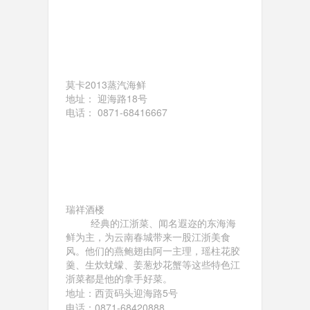
莫卡2013蒸汽海鲜
地址： 迎海路18号
电话： 0871-68416667
瑞祥酒楼
经典的江浙菜、闻名遐迩的东海海
鲜为主，为云南春城带来一股江浙美食
风。他们的燕鲍翅由阿一主理，瑶柱花胶
羹、生炊蚘蠓、姜葱炒花蟹等这些特色江
浙菜都是他的拿手好菜。
地址：西贡码头迎海路5号
电话：0871-68420888