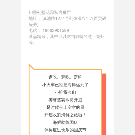
初墨别墅花园私房餐厅
地址： 滇池路1274号列侬溪谷1-7(西贡码
头旁)
电话： 18082901599
菜品精致，其中可以吃到独特的芝士龙虾
等。
逛吃、逛吃、逛吃
小火车已经把海鲜运到了
小吃货么们
饕餮盛宴即将开启
是时候带上空空的胃
开启收割海鲜之旅啦！
海鲜助阵国庆
伴你度过快乐的国庆节