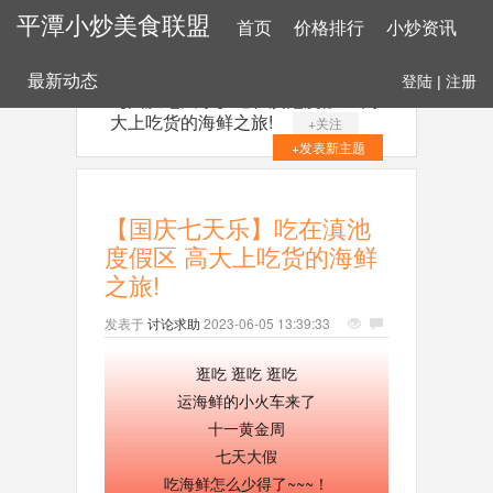
平潭小炒美食联盟
首页
价格排行
小炒资讯
最新动态
登陆
|
注册
【国庆七天乐】吃在滇池度假区 高
大上吃货的海鲜之旅!
+关注
+发表新主题
【国庆七天乐】吃在滇池
度假区 高大上吃货的海鲜
之旅!
发表于
讨论求助
2023-06-05 13:39:33
逛吃 逛吃 逛吃
运海鲜的小火车来了
十一黄金周
七天大假
吃海鲜怎么少得了~~~！