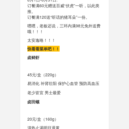
订餐满60元赠送百威“伏虎”一听
，以此类
推。
订餐满120送“听话的猪耳朵”一份。
嘿嘿，老板还说，三环内满98元免外送费
哦！！！
太安逸咯！！！
快看看菜单吧！！
卤鲜虾
45元/盒（220g）
易消化 补肾壮阳 保护心血管 预防高血压
老少皆宜 男士最爱
卤田螺
20元/盒（160g）
清热止渴明目退黄