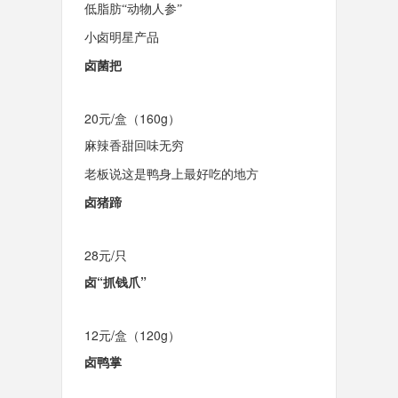
低脂肪“动物人参”
小卤明星产品
卤菌把
20元/盒（160g）
麻辣香甜回味无穷
老板说这是鸭身上最好吃的地方
卤猪蹄
28元/只
卤“抓钱爪”
12元/盒（120g）
卤鸭掌