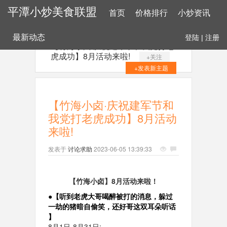
平潭小炒美食联盟
首页
价格排行
小炒资讯
最新动态
登陆
|
注册
【竹海小卤·庆祝建军节和我党打老
虎成功】8月活动来啦!
+关注
+发表新主题
【竹海小卤·庆祝建军节和
我党打老虎成功】8月活动
来啦!
发表于
讨论求助
2023-06-05 13:39:33
【竹海小卤】8月活动来啦！
●【听到老虎大哥喝醉被打的消息，躲过
一劫的猪暗自偷笑，还好哥这双耳朵听话
】
8月1日-8月31日: