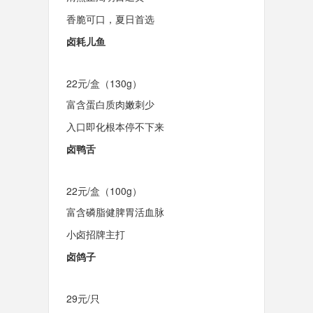
香脆可口，夏日首选
卤耗儿鱼
22元/盒（130g）
富含蛋白质肉嫩刺少
入口即化根本停不下来
卤鸭舌
22元/盒（100g）
富含磷脂健脾胃活血脉
小卤招牌主打
卤鸽子
29元/只