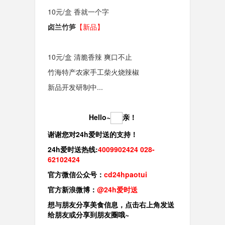
10元/盒 香就一个字
卤兰竹笋
【新品】
10元/盒 清脆香辣 爽口不止
竹海特产农家手工柴火烧辣椒
新品开发研制中...
Hello~
亲！
谢谢您对24h爱时送的支持！
24h爱时送热线:
4009902424 028-
62102424
官方微信公众号：
cd24hpaotui
官方新浪微博：
@
24h爱时送
想与朋友分享美食信息，点击右上角发送
给朋友或分享到朋友圈哦~